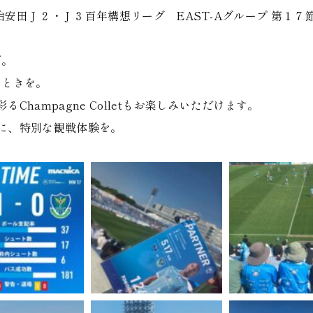
明治安田Ｊ２・Ｊ３百年構想リーグ EAST-Aグループ 第１７
で。
とときを。
hampagne Colletもお楽しみいただけます。
に、特別な観戦体験を。