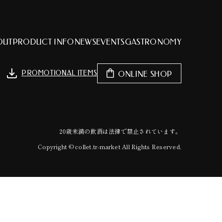
OUT
PRODUCT INFO
NEWS
EVENTS
GASTRONOMY
PROMOTIONAL ITEMS
ONLINE SHOP
20歳未満の飲酒は法律で禁止されています。
Copyright © collet.tr-market All Rights Reserved.