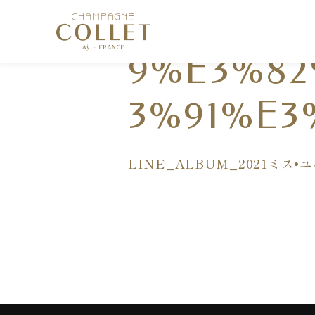
3%83%9
9%E3%8
3%91%E3%
LINE_ALBUM_2021ミス•