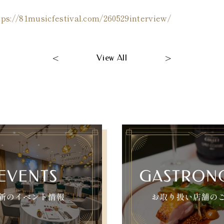
musicfestival.com/260529interview/
<
>
View All