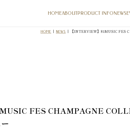
HOME
ABOUT
PRODUCT INFO
NEWS
E
|
|
【INTERVIEW】81MUSIC FES 
HOME
NEWS
USIC FES CHAMPAGNE COLLET
ュー