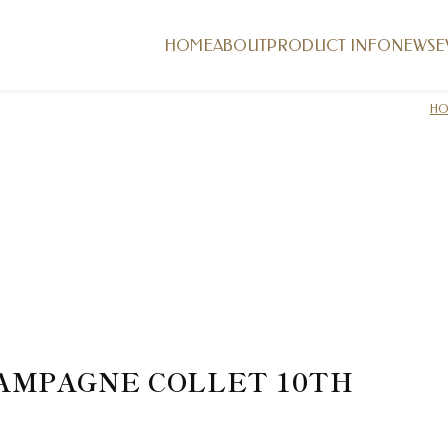
HOME
ABOUT
PRODUCT INFO
NEWS
E
H
AMPAGNE COLLET 10TH