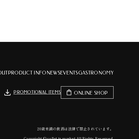
OUT
PRODUCT INFO
NEWS
EVENTS
GASTRONOMY
PROMOTIONAL ITEMS
ONLINE SHOP
20歳未満の飲酒は法律で禁止されています。
Copyright © collet.tr-market All Rights Reserved.