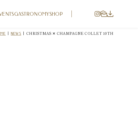
VENTS
GASTRONOMY
SHOP
|
|
CHRISTMAS ✕ CHAMPAGNE COLLET 10TH
OME
NEWS