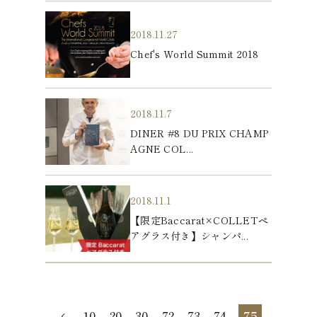
2018.11.27
Chef's World Summit 2018
2018.11.7
DINER #8 DU PRIX CHAMP
AGNE COL...
2018.11.1
【限定Baccarat×COLLETペ
アグラス付き】シャンパ...
10
20
30
72
73
74
75