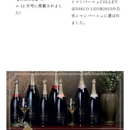
シャンパーニュCOLLET
【
され
ム 12 月号に掲載されまし
はDISCO LEON2023の公
O
た!
式シャンパーニュに選ばれ
ま
ました。